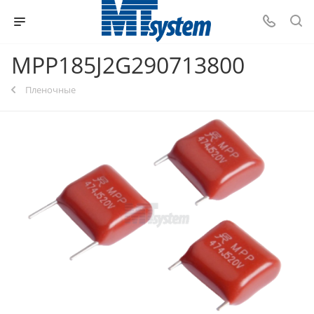
MPP185J2G290713800
Пленочные