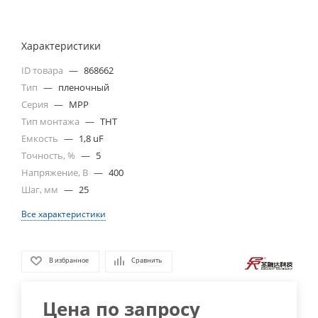
Характеристики
ID товара
—
868662
Тип
—
пленочный
Серия
—
MPP
Тип монтажа
—
THT
Емкость
—
1,8 uF
Точность, %
—
5
Напряжение, В
—
400
Шаг, мм
—
25
Все характеристики
В избранное
Сравнить
Цена по запросу