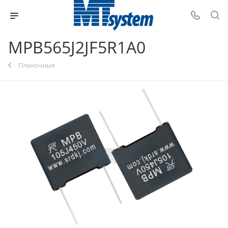
MPB565J2JF5R1A0
Пленочные