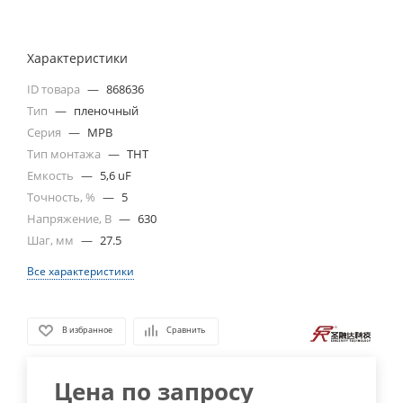
Характеристики
ID товара
—
868636
Тип
—
пленочный
Серия
—
MPB
Тип монтажа
—
THT
Емкость
—
5,6 uF
Точность, %
—
5
Напряжение, В
—
630
Шаг, мм
—
27.5
Все характеристики
В избранное
Сравнить
Цена по запросу