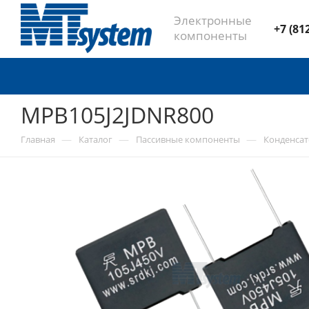
Электронные
+7 (81
компоненты
MPB105J2JDNR800
—
—
—
Главная
Каталог
Пассивные компоненты
Конденса