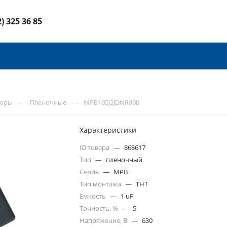
2) 325 36 85
—
—
торы
Пленочные
MPB105J2JDNR800
Характеристики
ID товара
—
868617
Тип
—
пленочный
Серия
—
MPB
Тип монтажа
—
THT
Емкость
—
1 uF
Точность, %
—
5
Напряжение, В
—
630