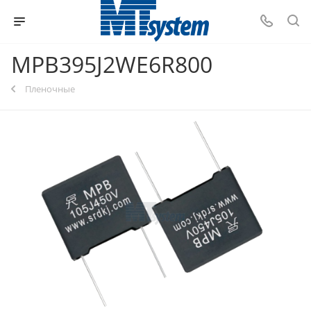
MPB395J2WE6R800
Пленочные