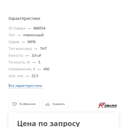
Характеристики
ID товара
—
868554
Тип
—
пленочный
Серия
—
MPB
Тип монтажа
—
THT
Емкость
—
3,9 uF
Точность, %
—
5
Напряжение, В
—
450
Шаг, мм
—
22.5
Все характеристики
В избранное
Сравнить
Цена по запросу