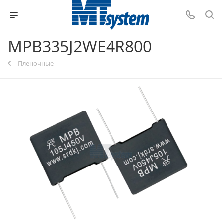
MPB335J2WE4R800
Пленочные