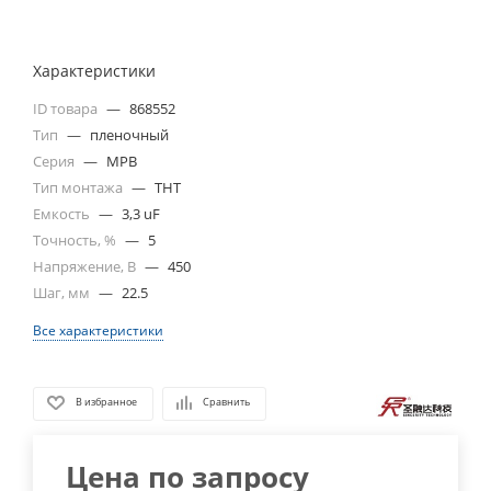
Характеристики
ID товара
—
868552
Тип
—
пленочный
Серия
—
MPB
Тип монтажа
—
THT
Емкость
—
3,3 uF
Точность, %
—
5
Напряжение, В
—
450
Шаг, мм
—
22.5
Все характеристики
В избранное
Сравнить
Цена по запросу