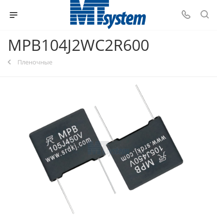
MPB104J2WC2R600
Пленочные