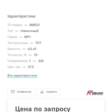
Характеристики
ID товара
—
868521
Тип
—
пленочный
Серия
—
MP1
Тип монтажа
—
THT
Емкость
—
4,5 uF
Точность, %
—
10
Напряжение, В
—
320
Шаг, мм
—
37.5
Все характеристики
В избранное
Сравнить
Цена по запросу