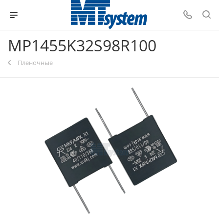
MP1455K32S98R100
Пленочные