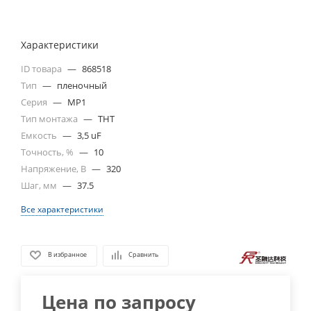
Характеристики
ID товара
—
868518
Тип
—
пленочный
Серия
—
MP1
Тип монтажа
—
THT
Емкость
—
3,5 uF
Точность, %
—
10
Напряжение, В
—
320
Шаг, мм
—
37.5
Все характеристики
В избранное
Сравнить
Цена по запросу