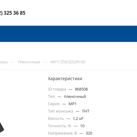
2) 325 36 85
—
—
торы
Пленочные
MP1125K32S2R100
Характеристики
ID товара
—
868508
Тип
—
пленочный
Серия
—
MP1
Тип монтажа
—
THT
Емкость
—
1,2 uF
Точность, %
—
10
Напряжение, В
—
320