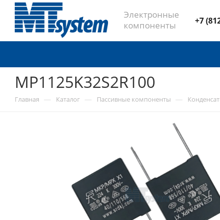
Электронные
+7 (81
компоненты
MP1125K32S2R100
—
—
—
Главная
Каталог
Пассивные компоненты
Конденса