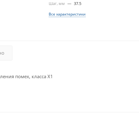
Шаг, мм
—
37.5
Все характеристики
НО
ения помех, класса X1