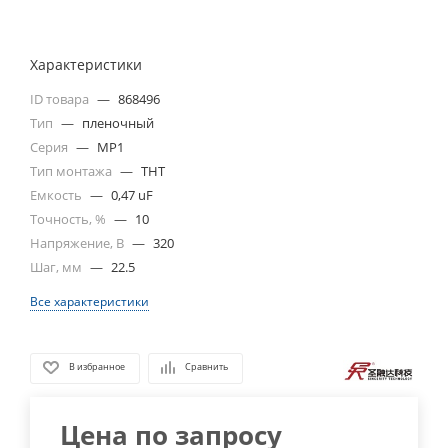
Характеристики
ID товара
—
868496
Тип
—
пленочный
Серия
—
MP1
Тип монтажа
—
THT
Емкость
—
0,47 uF
Точность, %
—
10
Напряжение, В
—
320
Шаг, мм
—
22.5
Все характеристики
В избранное
Сравнить
Цена по запросу