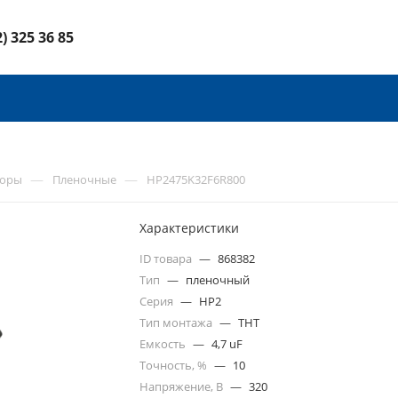
2) 325 36 85
—
—
торы
Пленочные
HP2475K32F6R800
Характеристики
ID товара
—
868382
Тип
—
пленочный
Серия
—
HP2
Тип монтажа
—
THT
Емкость
—
4,7 uF
Точность, %
—
10
Напряжение, В
—
320