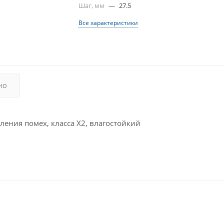
Шаг, мм
—
27.5
Все характеристики
НО
ния помех, класса X2, влагостойкий