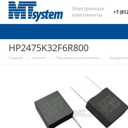
Электронные
+7 (81
компоненты
HP2475K32F6R800
—
—
—
Главная
Каталог
Пассивные компоненты
Конденса