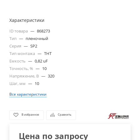
Характеристики
ID товара
—
868273
Тип
—
пленочный
Серия
—
SP2
Тип монтажа
—
THT
Емкость
—
0,82 uF
Точность, %
—
10
Напряжение, В
—
320
Шаг, мм
—
10
Все характеристики
В избранное
Сравнить
Цена по запросу