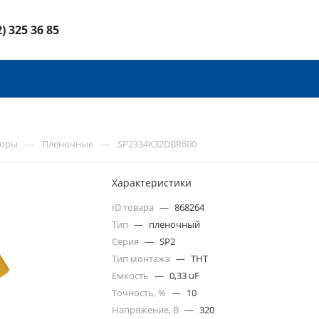
2) 325 36 85
—
—
торы
Пленочные
SP2334K32DBR600
Характеристики
ID товара
—
868264
Тип
—
пленочный
Серия
—
SP2
Тип монтажа
—
THT
Емкость
—
0,33 uF
Точность, %
—
10
Напряжение, В
—
320