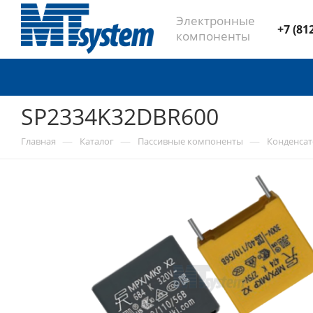
Электронные
+7 (81
компоненты
SP2334K32DBR600
—
—
—
Главная
Каталог
Пассивные компоненты
Конденса