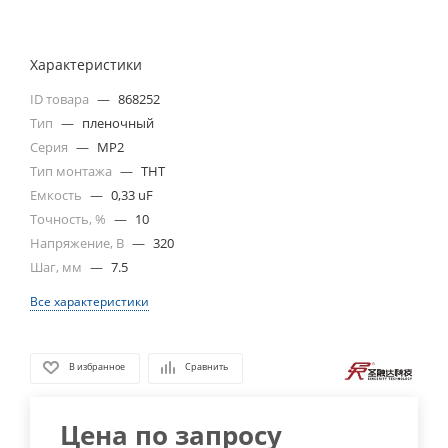
Характеристики
ID товара
—
868252
Тип
—
пленочный
Серия
—
MP2
Тип монтажа
—
THT
Емкость
—
0,33 uF
Точность, %
—
10
Напряжение, В
—
320
Шаг, мм
—
7.5
Все характеристики
В избранное
Сравнить
Цена по запросу