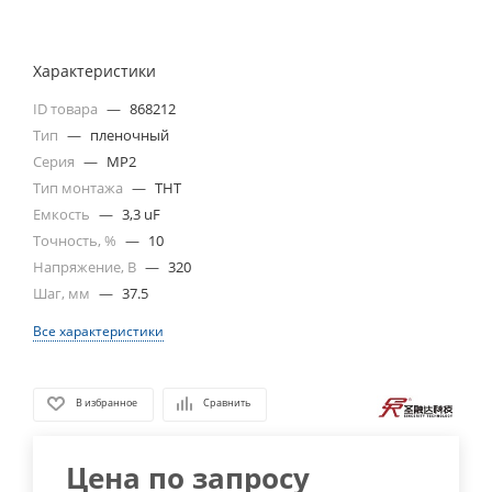
Характеристики
ID товара
—
868212
Тип
—
пленочный
Серия
—
MP2
Тип монтажа
—
THT
Емкость
—
3,3 uF
Точность, %
—
10
Напряжение, В
—
320
Шаг, мм
—
37.5
Все характеристики
В избранное
Сравнить
Цена по запросу