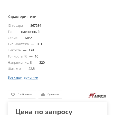
Характеристики
ID товара
—
867534
Тип
—
пленочный
Серия
—
MP2
Тип монтажа
—
THT
Емкость
—
1 uF
Точность, %
—
10
Напряжение, В
—
320
Шаг, мм
—
22.5
Все характеристики
В избранное
Сравнить
Цена по запросу