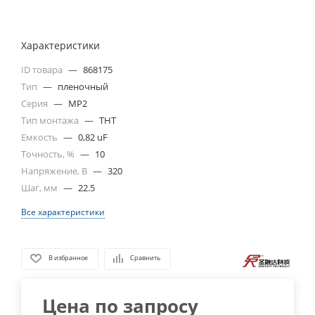
Характеристики
ID товара
—
868175
Тип
—
пленочный
Серия
—
MP2
Тип монтажа
—
THT
Емкость
—
0,82 uF
Точность, %
—
10
Напряжение, В
—
320
Шаг, мм
—
22.5
Все характеристики
В избранное
Сравнить
Цена по запросу