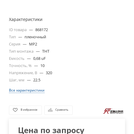
Характеристики
ID товара
—
868172
Тип
—
пленочный
Серия
—
MP2
Тип монтажа
—
THT
Емкость
—
0,68 uF
Точность, %
—
10
Напряжение, В
—
320
Шаг, мм
—
22.5
Все характеристики
В избранное
Сравнить
Цена по запросу