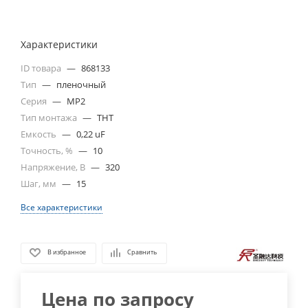
Характеристики
ID товара
—
868133
Тип
—
пленочный
Серия
—
MP2
Тип монтажа
—
THT
Емкость
—
0,22 uF
Точность, %
—
10
Напряжение, В
—
320
Шаг, мм
—
15
Все характеристики
В избранное
Сравнить
Цена по запросу