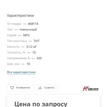
Характеристики
ID товара
—
868114
Тип
—
пленочный
Серия
—
MP2
Тип монтажа
—
THT
Емкость
—
0,12 uF
Точность, %
—
10
Напряжение, В
—
320
Шаг, мм
—
10
Все характеристики
В избранное
Сравнить
Цена по запросу