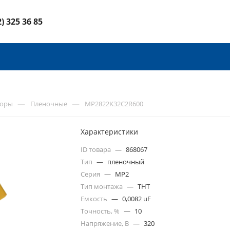
2) 325 36 85
—
—
торы
Пленочные
MP2822K32C2R600
Характеристики
ID товара
—
868067
Тип
—
пленочный
Серия
—
MP2
Тип монтажа
—
THT
Емкость
—
0,0082 uF
Точность, %
—
10
Напряжение, В
—
320