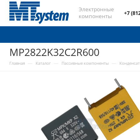
Электронные
+7 (81
компоненты
MP2822K32C2R600
—
—
—
Главная
Каталог
Пассивные компоненты
Конденса