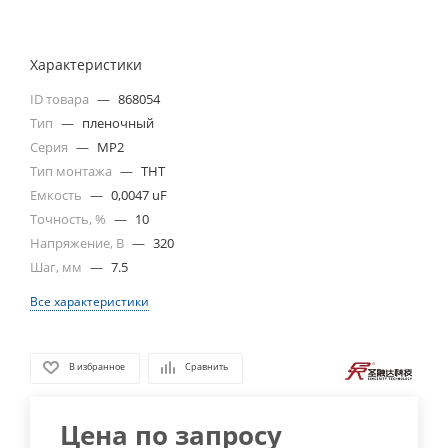
Характеристики
ID товара
—
868054
Тип
—
пленочный
Серия
—
MP2
Тип монтажа
—
THT
Емкость
—
0,0047 uF
Точность, %
—
10
Напряжение, В
—
320
Шаг, мм
—
7.5
Все характеристики
В избранное
Сравнить
Цена по запросу