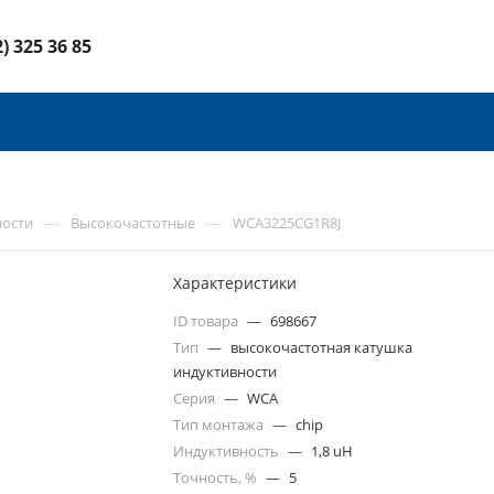
2) 325 36 85
—
—
ности
Высокочастотные
WCA3225CG1R8J
Характеристики
ID товара
—
698667
Тип
—
высокочастотная катушка
индуктивности
Серия
—
WCA
Тип монтажа
—
chip
Индуктивность
—
1,8 uH
Точность, %
—
5