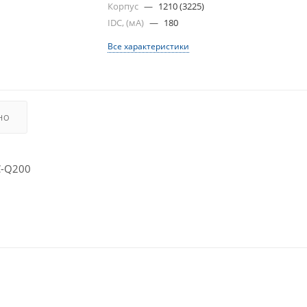
Корпус
—
1210 (3225)
IDC, (мА)
—
180
Все характеристики
НО
C-Q200