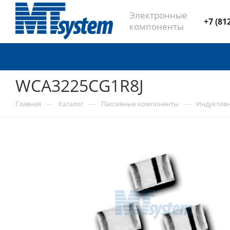
Электронные
+7 (81
компоненты
WCA3225CG1R8J
—
—
—
Главная
Каталог
Пассивные компоненты
Индуктив