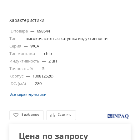
Характеристики
ID товара
—
698544
Тип
—
высокочастотная катушка индуктивности
Серия
—
WCA
Тип монтажа
—
chip
Индуктивность
—
2 uH
Точность, %
—
5
Корпус
—
1008 (2520)
IDC, (мА)
—
280
Все характеристики
В избранное
Сравнить
Цена по запросу