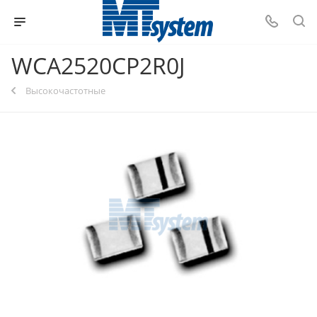
WCA2520CP2R0J
Высокочастотные