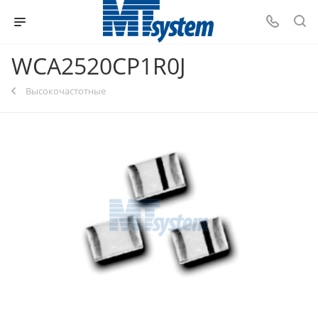
WCA2520CP1R0J
Высокочастотные