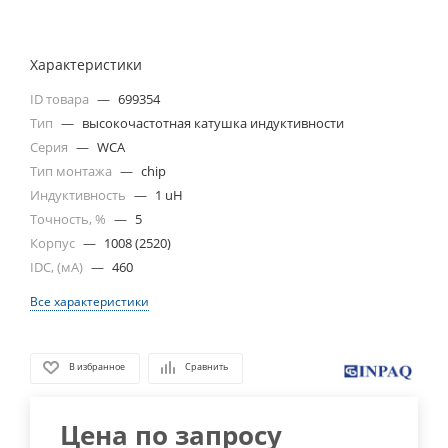
Характеристики
ID товара
—
699354
Тип
—
высокочастотная катушка индуктивности
Серия
—
WCA
Тип монтажа
—
chip
Индуктивность
—
1 uH
Точность, %
—
5
Корпус
—
1008 (2520)
IDC, (мА)
—
460
Все характеристики
В избранное
Сравнить
Цена по запросу