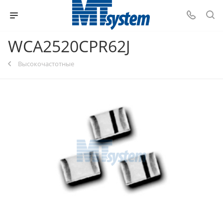
WCA2520CPR62J
Высокочастотные