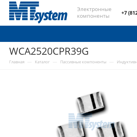
Электронные
+7 (81
компоненты
WCA2520CPR39G
—
—
—
Главная
Каталог
Пассивные компоненты
Индуктив