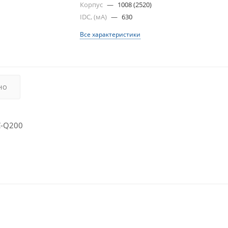
Корпус
—
1008 (2520)
IDC, (мА)
—
630
Все характеристики
НО
C-Q200