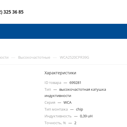
2) 325 36 85
—
—
ности
Высокочастотные
WCA2520CPR39G
Характеристики
ID товара
—
699281
Тип
—
высокочастотная катушка
индуктивности
Серия
—
WCA
Тип монтажа
—
chip
Индуктивность
—
0,39 uH
Точность, %
—
2