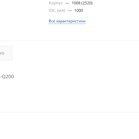
Корпус
—
1008 (2520)
IDC, (мА)
—
1000
Все характеристики
НО
C-Q200