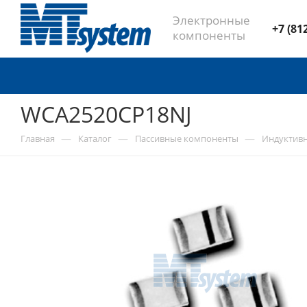
Электронные
+7 (81
компоненты
WCA2520CP18NJ
—
—
—
Главная
Каталог
Пассивные компоненты
Индуктив