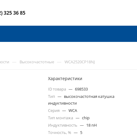
2) 325 36 85
—
—
ности
Высокочастотные
WCA2520CP18NJ
Характеристики
ID товара
—
698533
Тип
—
высокочастотная катушка
индуктивности
Серия
—
WCA
Тип монтажа
—
chip
Индуктивность
—
18 nH
Точность, %
—
5