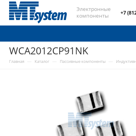
Электронные
+7 (81
компоненты
WCA2012CP91NK
—
—
—
Главная
Каталог
Пассивные компоненты
Индуктив