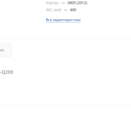
Корпус
—
0805 (2012)
IDC, (мА)
—
400
Все характеристики
НО
C-Q200