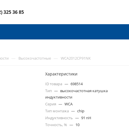
2) 325 36 85
—
—
ности
Высокочастотные
WCA2012CP91NK
Характеристики
ID товара
—
698514
Тип
—
высокочастотная катушка
индуктивности
Серия
—
WCA
Тип монтажа
—
chip
Индуктивность
—
91 nH
Точность, %
—
10