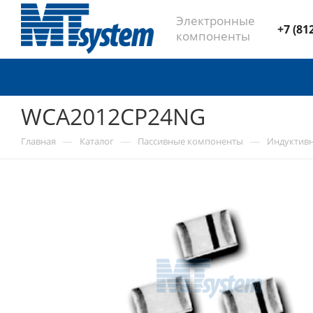
Электронные
+7 (81
компоненты
WCA2012CP24NG
—
—
—
Главная
Каталог
Пассивные компоненты
Индуктив