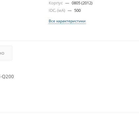
Корпус
—
0805 (2012)
IDC, (мА)
—
500
Все характеристики
НО
C-Q200