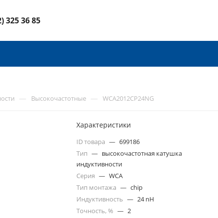
2) 325 36 85
—
—
ности
Высокочастотные
WCA2012CP24NG
Характеристики
ID товара
—
699186
Тип
—
высокочастотная катушка
индуктивности
Серия
—
WCA
Тип монтажа
—
chip
Индуктивность
—
24 nH
Точность, %
—
2