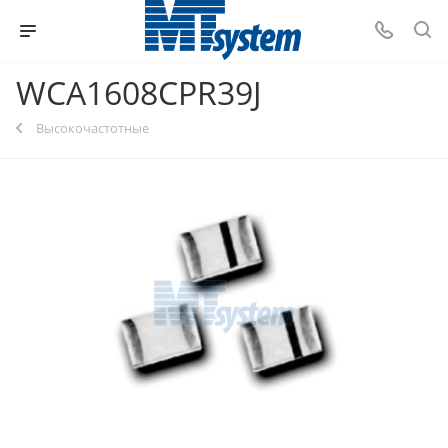
WCA1608CPR39J
Высокочастотные