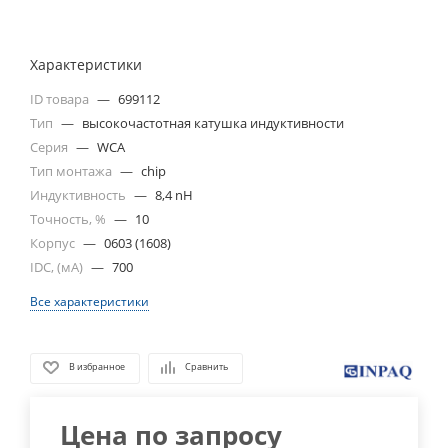
Характеристики
ID товара
—
699112
Тип
—
высокочастотная катушка индуктивности
Серия
—
WCA
Тип монтажа
—
chip
Индуктивность
—
8,4 nH
Точность, %
—
10
Корпус
—
0603 (1608)
IDC, (мА)
—
700
Все характеристики
В избранное
Сравнить
Цена по запросу