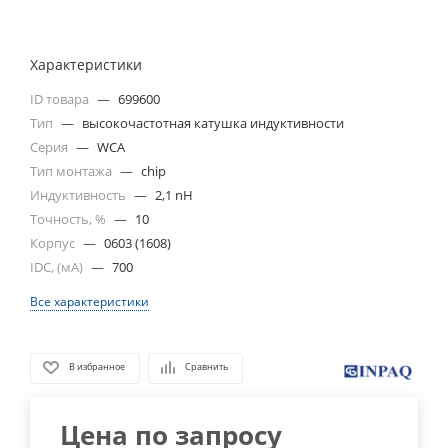
Характеристики
ID товара
—
699600
Тип
—
высокочастотная катушка индуктивности
Серия
—
WCA
Тип монтажа
—
chip
Индуктивность
—
2,1 nH
Точность, %
—
10
Корпус
—
0603 (1608)
IDC, (мА)
—
700
Все характеристики
В избранное
Сравнить
Цена по запросу