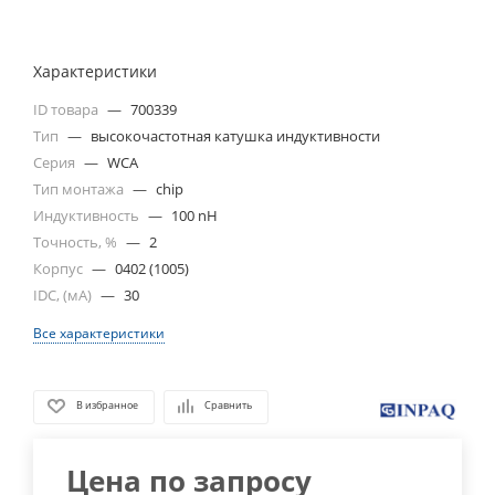
Характеристики
ID товара
—
700339
Тип
—
высокочастотная катушка индуктивности
Серия
—
WCA
Тип монтажа
—
chip
Индуктивность
—
100 nH
Точность, %
—
2
Корпус
—
0402 (1005)
IDC, (мА)
—
30
Все характеристики
В избранное
Сравнить
Цена по запросу