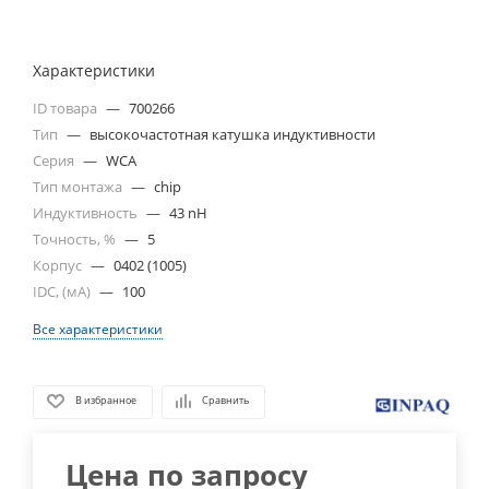
Характеристики
ID товара
—
700266
Тип
—
высокочастотная катушка индуктивности
Серия
—
WCA
Тип монтажа
—
chip
Индуктивность
—
43 nH
Точность, %
—
5
Корпус
—
0402 (1005)
IDC, (мА)
—
100
Все характеристики
В избранное
Сравнить
Цена по запросу