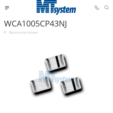
WCA1005CP43NJ
Высокочастотные