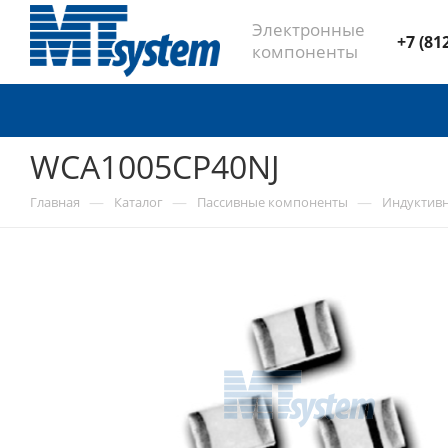
Электронные
+7 (81
компоненты
WCA1005CP40NJ
—
—
—
Главная
Каталог
Пассивные компоненты
Индуктив