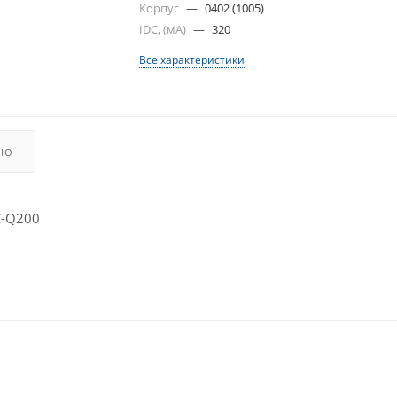
Корпус
—
0402 (1005)
IDC, (мА)
—
320
Все характеристики
НО
C-Q200