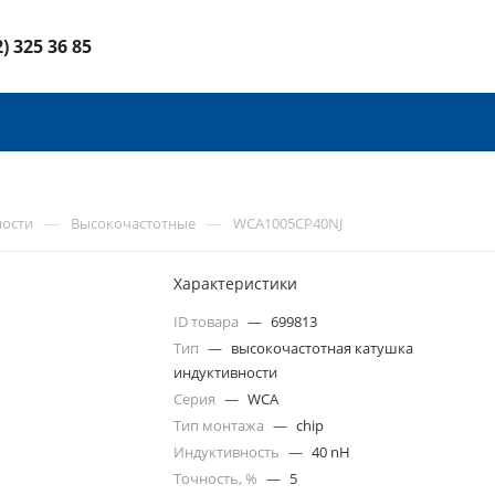
2) 325 36 85
—
—
ности
Высокочастотные
WCA1005CP40NJ
Характеристики
ID товара
—
699813
Тип
—
высокочастотная катушка
индуктивности
Серия
—
WCA
Тип монтажа
—
chip
Индуктивность
—
40 nH
Точность, %
—
5