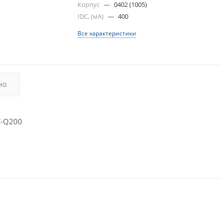
Корпус
—
0402 (1005)
IDC, (мА)
—
400
Все характеристики
НО
C-Q200