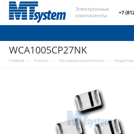
Электронные
+7 (81
компоненты
WCA1005CP27NK
—
—
—
Главная
Каталог
Пассивные компоненты
Индуктив