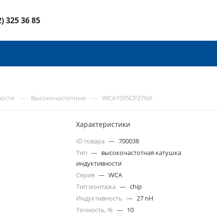
2) 325 36 85
—
—
ности
Высокочастотные
WCA1005CP27NK
Характеристики
ID товара
—
700038
Тип
—
высокочастотная катушка
индуктивности
Серия
—
WCA
Тип монтажа
—
chip
Индуктивность
—
27 nH
Точность, %
—
10