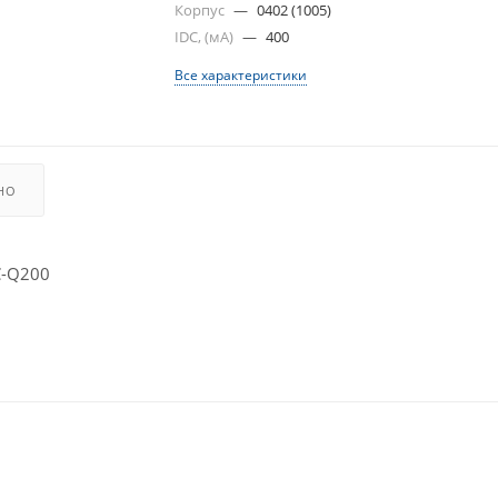
Корпус
—
0402 (1005)
IDC, (мА)
—
400
Все характеристики
НО
C-Q200