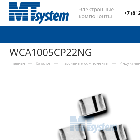
Электронные
+7 (81
компоненты
WCA1005CP22NG
—
—
—
Главная
Каталог
Пассивные компоненты
Индуктив