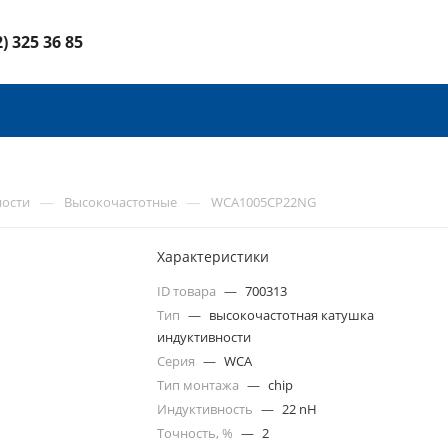
2) 325 36 85
—
—
ности
Высокочастотные
WCA1005CP22NG
Характеристики
ID товара
—
700313
Тип
—
высокочастотная катушка
индуктивности
Серия
—
WCA
Тип монтажа
—
chip
Индуктивность
—
22 nH
Точность, %
—
2