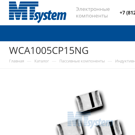
Электронные
+7 (81
компоненты
WCA1005CP15NG
—
—
—
Главная
Каталог
Пассивные компоненты
Индуктив