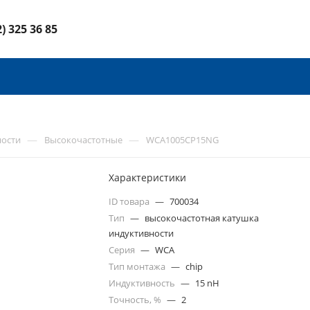
2) 325 36 85
—
—
ности
Высокочастотные
WCA1005CP15NG
Характеристики
ID товара
—
700034
Тип
—
высокочастотная катушка
индуктивности
Серия
—
WCA
Тип монтажа
—
chip
Индуктивность
—
15 nH
Точность, %
—
2