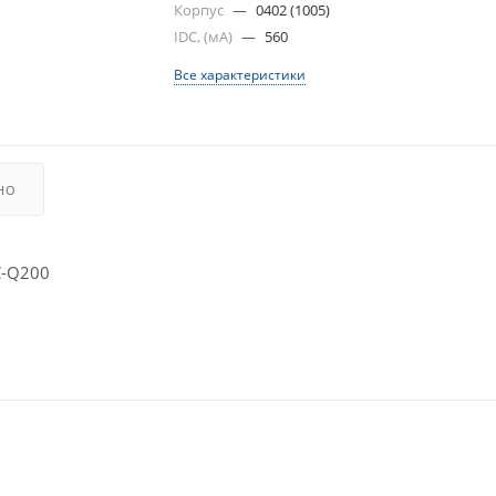
Корпус
—
0402 (1005)
IDC, (мА)
—
560
Все характеристики
НО
C-Q200