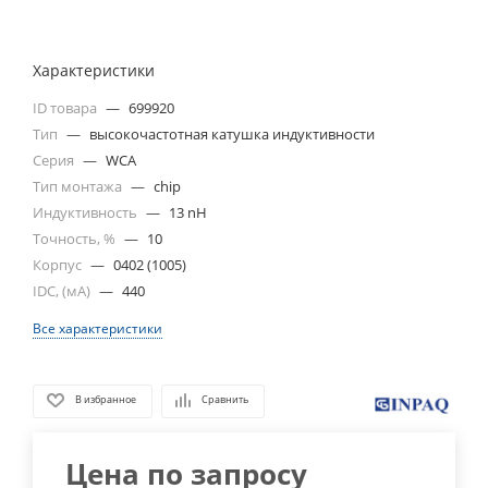
Характеристики
ID товара
—
699920
Тип
—
высокочастотная катушка индуктивности
Серия
—
WCA
Тип монтажа
—
chip
Индуктивность
—
13 nH
Точность, %
—
10
Корпус
—
0402 (1005)
IDC, (мА)
—
440
Все характеристики
В избранное
Сравнить
Цена по запросу