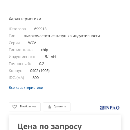
Характеристики
ID товара
—
699913
Тип
—
высокочастотная катушка индуктивности
Серия
—
WCA
Тип монтажа
—
chip
Индуктивность
—
5,1 nH
Точность, %
—
0.2
Корпус
—
0402 (1005)
IDC, (мА)
—
800
Все характеристики
В избранное
Сравнить
Цена по запросу