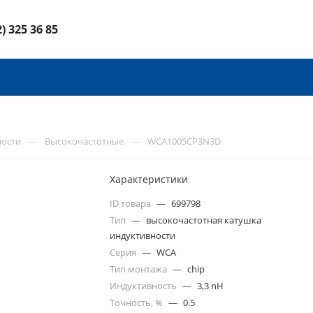
2) 325 36 85
—
—
ности
Высокочастотные
WCA1005CP3N3D
Характеристики
ID товара
—
699798
Тип
—
высокочастотная катушка
индуктивности
Серия
—
WCA
Тип монтажа
—
chip
Индуктивность
—
3,3 nH
Точность, %
—
0.5