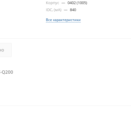
Корпус
—
0402 (1005)
IDC, (мА)
—
840
Все характеристики
НО
C-Q200