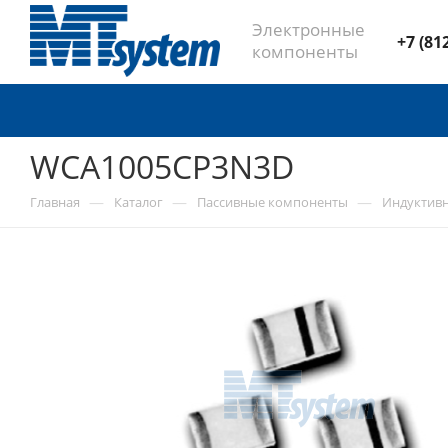
Электронные
+7 (81
компоненты
WCA1005CP3N3D
—
—
—
Главная
Каталог
Пассивные компоненты
Индуктив