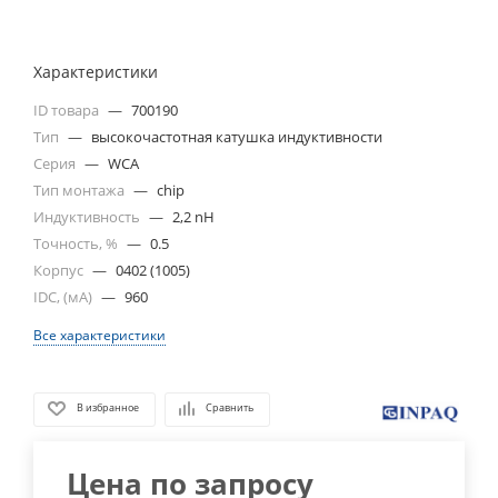
Характеристики
ID товара
—
700190
Тип
—
высокочастотная катушка индуктивности
Серия
—
WCA
Тип монтажа
—
chip
Индуктивность
—
2,2 nH
Точность, %
—
0.5
Корпус
—
0402 (1005)
IDC, (мА)
—
960
Все характеристики
В избранное
Сравнить
Цена по запросу