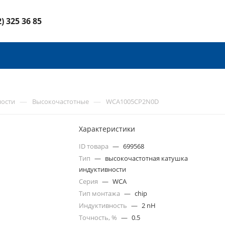
2) 325 36 85
—
—
ности
Высокочастотные
WCA1005CP2N0D
Характеристики
ID товара
—
699568
Тип
—
высокочастотная катушка
индуктивности
Серия
—
WCA
Тип монтажа
—
chip
Индуктивность
—
2 nH
Точность, %
—
0.5