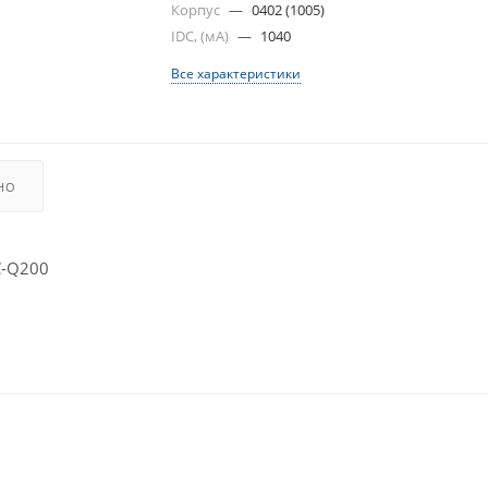
Корпус
—
0402 (1005)
IDC, (мА)
—
1040
Все характеристики
НО
C-Q200