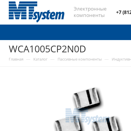
Электронные
+7 (81
компоненты
WCA1005CP2N0D
—
—
—
Главная
Каталог
Пассивные компоненты
Индуктив