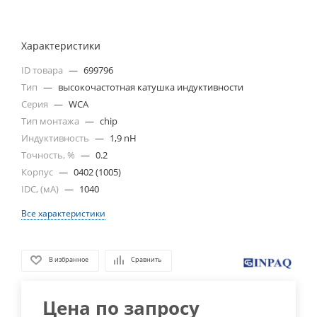
Характеристики
ID товара
—
699796
Тип
—
высокочастотная катушка индуктивности
Серия
—
WCA
Тип монтажа
—
chip
Индуктивность
—
1,9 nH
Точность, %
—
0.2
Корпус
—
0402 (1005)
IDC, (мА)
—
1040
Все характеристики
В избранное
Сравнить
Цена по запросу