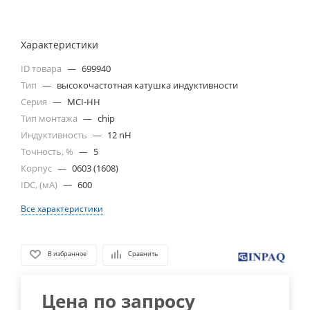
Характеристики
ID товара
—
699940
Тип
—
высокочастотная катушка индуктивности
Серия
—
MCI-HH
Тип монтажа
—
chip
Индуктивность
—
12 nH
Точность, %
—
5
Корпус
—
0603 (1608)
IDC, (мА)
—
600
Все характеристики
В избранное
Сравнить
Цена по запросу