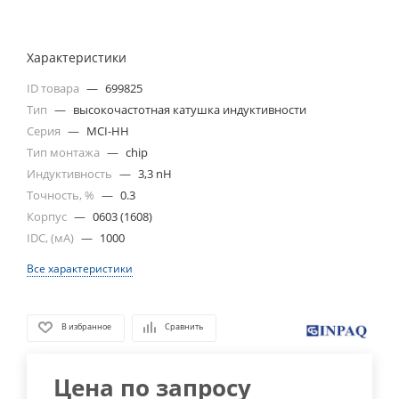
Характеристики
ID товара
—
699825
Тип
—
высокочастотная катушка индуктивности
Серия
—
MCI-HH
Тип монтажа
—
chip
Индуктивность
—
3,3 nH
Точность, %
—
0.3
Корпус
—
0603 (1608)
IDC, (мА)
—
1000
Все характеристики
В избранное
Сравнить
Цена по запросу