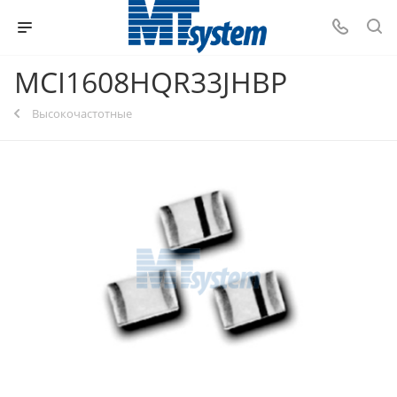
MCI1608HQR33JHBP
Высокочастотные