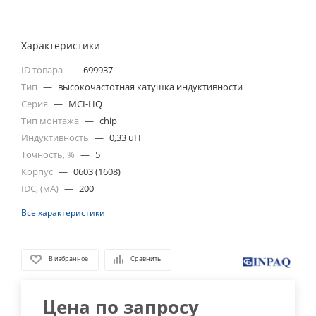
Характеристики
ID товара
—
699937
Тип
—
высокочастотная катушка индуктивности
Серия
—
MCI-HQ
Тип монтажа
—
chip
Индуктивность
—
0,33 uH
Точность, %
—
5
Корпус
—
0603 (1608)
IDC, (мА)
—
200
Все характеристики
В избранное
Сравнить
Цена по запросу