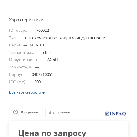
Характеристики
ID товара
—
700022
Тип
—
высокочастотная катушка индуктивности
Серия
—
MCI-HH
Тип монтажа
—
chip
Индуктивность
—
82 nH
Точность, %
—
5
Корпус
—
0402 (1005)
IDC, (мА)
—
200
Все характеристики
В избранное
Сравнить
Цена по запросу