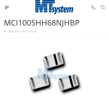
MCI1005HH68NJHBP
Высокочастотные