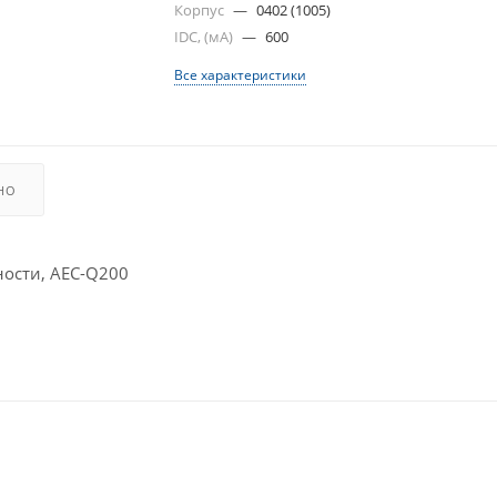
Корпус
—
0402 (1005)
IDC, (мА)
—
600
Все характеристики
НО
ости, AEC-Q200