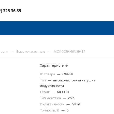
2) 325 36 85
—
—
ности
Высокочастотные
MCI1005HH6N8JHBP
Характеристики
ID товара
—
699788
Тип
—
высокочастотная катушка
индуктивности
Серия
—
MCI-HH
Тип монтажа
—
chip
Индуктивность
—
6,8 nH
Точность, %
—
5