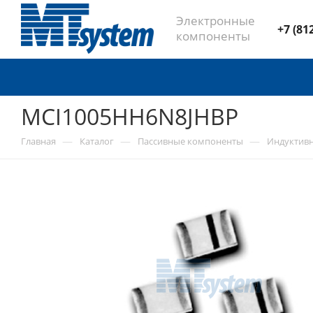
Электронные
+7 (81
компоненты
MCI1005HH6N8JHBP
—
—
—
Главная
Каталог
Пассивные компоненты
Индуктив